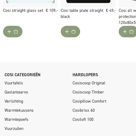
batterij en afdekplaat.
Cosi straight glass set
€ 109,-
Cosi table plate straight
€ 49,-
Cosi all 
black
protectio
120x80x
COSI CATEGORIEËN
HARDLOPERS
Vuurtafels
Cosiscoop Original
Gaslantaarns
Cosiscoop Timber
Verlichting
Cosipillow Comfort
Warmtekussens
Cosibrixx 60
Warmtepoefs
Cosiloft 100
Vuurzuilen