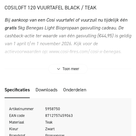
COSILOFT 120 VUURTAFEL BLACK / TEAK
Bij aankoop van een Cosi vuurtafel of vuurzuil nu tijdelijk één
gratis
5kg Benegas Light Biopropaan gasvulling cadeau. De
cashback-actie ter waarde van één gasvulling (€44,95) is geldig
van 1 april t/m 1 november 2026. Kijk voor de
actievoorwaarden op:
www.cosi-fires.com/cosi-x-benegas
.
Toon meer
De Cosiloft 120 lounge table kan gemakkelijk worden
Specificaties
Downloads
Onderdelen
gecombineerd met een grote range lounge sets.
De Cosiloft 120 lounge table beschikt over een straight burner
Artikelnummer
5958750
die genoeg ruimte geeft om al je vrienden en familie uit te
EAN code
8712757459063
nodigen voor een drankje. De Cosiloft is 80 cm breed en 120
Materiaal
Teak
Kleur
Zwart
cm lang. Deze vuurtafel heeft net als de Cosiloft 100 een mooi,
Brandstof
Propaangas