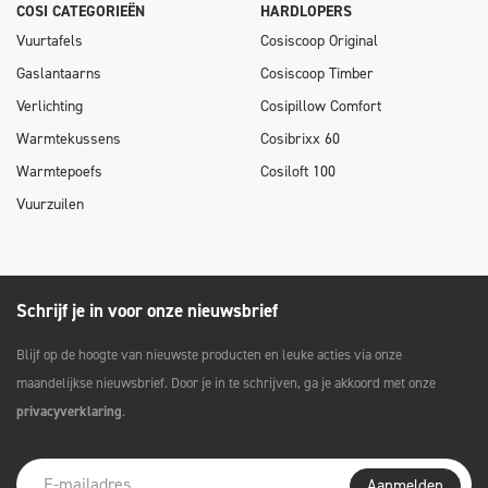
COSI CATEGORIEËN
HARDLOPERS
Vuurtafels
Cosiscoop Original
Gaslantaarns
Cosiscoop Timber
Verlichting
Cosipillow Comfort
Warmtekussens
Cosibrixx 60
Warmtepoefs
Cosiloft 100
Vuurzuilen
Schrijf je in voor onze nieuwsbrief
Blijf op de hoogte van nieuwste producten en leuke acties via onze
maandelijkse nieuwsbrief. Door je in te schrijven, ga je akkoord met onze
privacyverklaring
.
Aanmelden