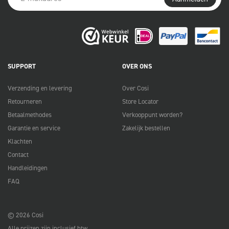
SUPPORT
OVER ONS
Verzending en levering
Over Cosi
Retourneren
Store Locator
Betaalmethodes
Verkooppunt worden?
Garantie en service
Zakelijk bestellen
Klachten
Contact
Handleidingen
FAQ
© 2026 Cosi
Alle prijzen zijn inclusief btw.