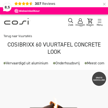
×
307
Reviews
8,5
Zoek
Inloggen
Wagen
Menu
Terug naar
Vuurtafels
COSIBRIXX 60 VUURTAFEL CONCRETE
LOOK
luminium
Onderhoudsvrij
Meest compacte vuurtafel
Verv