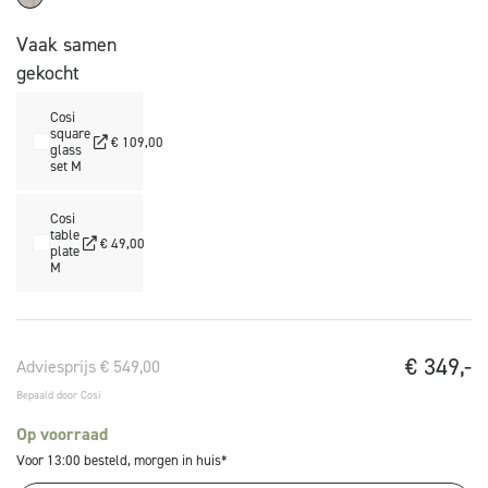
Vaak samen
gekocht
Cosi
square
€ 109,00
glass
set M
Cosi
table
€ 49,00
plate
M
€
349,-
Adviesprijs € 549,00
Bepaald door Cosi
Op voorraad
Voor 13:00 besteld, morgen in huis*