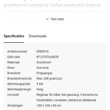
gestoffeerd of kunststof, de Cosiflow matcht altijd. Onder de
Cosiflow tafel zit een extra blad om losse spullen te plaatsen.
Een Cosiflow vuurtafel is naar wens uit te breiden met een
Toon meer
glasset en / of all weather beschermhoes.
Specificaties
Downloads
Artikelnummer
5980910
EAN code
8712757468539
Materiaal
Aluminium
Kleur
Antraciet
Brandstof
Propaangas
Brandstofverbruik
Max. 608 gram/uur
Warmtecapaciteit
9 kW
Warmteopbrengst
Hoog
Inclusief
Regelaar 30 mBar met gasslang, 3 keramische
houtblokken, lavasteen, batterij en afdekplaat
Afmetingen
100 x 100 x 50 cm