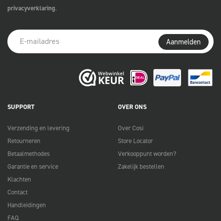
privacyverklaring
.
Aanmelden
SUPPORT
OVER ONS
Verzending en levering
Over Cosi
Retourneren
Store Locator
Betaalmethodes
Verkooppunt worden?
Garantie en service
Zakelijk bestellen
Klachten
Contact
Handleidingen
FAQ