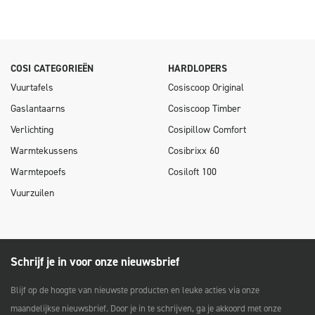
COSI CATEGORIEËN
HARDLOPERS
Vuurtafels
Cosiscoop Original
Gaslantaarns
Cosiscoop Timber
Verlichting
Cosipillow Comfort
Warmtekussens
Cosibrixx 60
Warmtepoefs
Cosiloft 100
Vuurzuilen
Schrijf je in voor onze nieuwsbrief
Blijf op de hoogte van nieuwste producten en leuke acties via onze
maandelijkse nieuwsbrief. Door je in te schrijven, ga je akkoord met onze