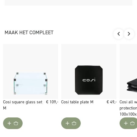
MAAK HET COMPLEET
Cosi square glass set
€ 109,-
Cosi table plate M
€ 49,-
Cosi all 
M
protectio
100x100