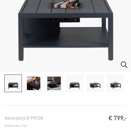
€
799,-
Adviesprijs € 999,00
Bepaald door Cosi