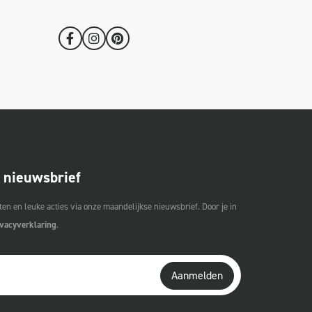
e nieuwsbrief
en en leuke acties via onze maandelijkse nieuwsbrief. Door je in
ivacyverklaring
.
Aanmelden