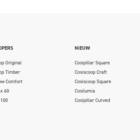
OPERS
NIEUW
op Original
Cosipillar Square
op Timber
Cosiscoop Craft
low Comfort
Cosiscoop Square
xx 60
Cosilumia
 100
Cosipillar Curved