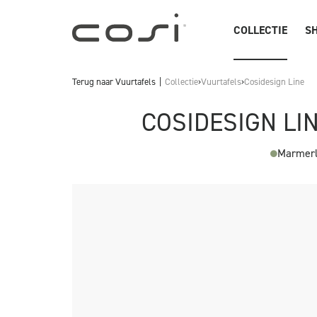
COLLECTIE
SH
Terug naar
Vuurtafels
Collectie
›
Vuurtafels
›
Cosidesign Line
COSIDESIGN LI
Marmerl