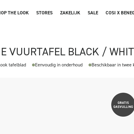
OP THE LOOK
STORES
ZAKELIJK
SALE
COSI X BENE
NE VUURTAFEL BLACK / WHI
ook tafelblad
Eenvoudig in onderhoud
Beschikbaar in twee 