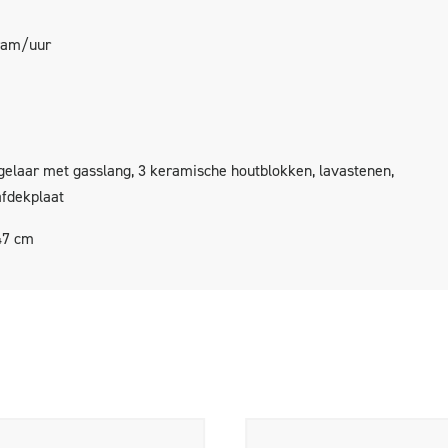
ram/uur
elaar met gasslang, 3 keramische houtblokken, lavastenen,
afdekplaat
47 cm