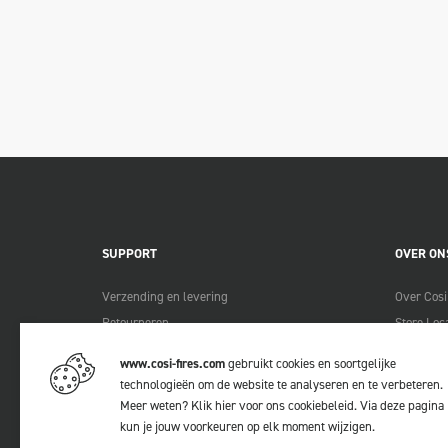
SUPPORT
OVER ON
Verzending en levering
Over Cosi
Retourneren
Store Loc
Betaalmethodes
Verkoopp
www.cosi-fires.com
gebruikt cookies en soortgelijke
Garantie en service
Zakelijk b
technologieën om de website te analyseren en te verbeteren.
Klachten
Meer weten?
Klik hier voor ons cookiebeleid
. Via
deze pagina
kun je jouw voorkeuren op elk moment wijzigen.
Contact