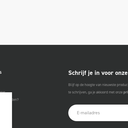
Schrijf je in voor onz
S
Blijf op de hoogte van nieuwste product
ator
te schrijven, ga je akkoord met onze
pr
unt worden?
estellen