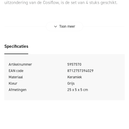
uitzondering van de Cosiflow, is de set van 4 stuks geschikt.
Toon meer
Specificaties
Artikelnummer
5957570
EAN code
8712757394029
Materiaal
Keramiek
Kleur
Grijs
Afmetingen
25 x 5 x 5 cm