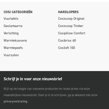
COSI CATEGORIEËN
HARDLOPERS
Vuurtafels
Cosiscoop Original
Gaslantaarns
Cosiscoop Timber
Verlichting
Cosipillow Comfort
Warmtekussens
Cosibrixx 60
Warmtepoefs
Cosiloft 100
Vuurzuilen
Schrijf je in voor onze nieuwsbrief
Blijf op de hoogte van nieuwste producten en leuke acties via onze
maandelijkse nieuwsbrief. Door je in te schrijven, ga je akkoord met onze
privacyverklaring
.