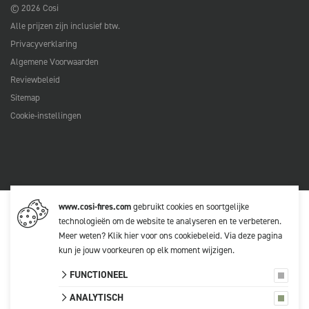
© 2026 Cosi
Alle prijzen zijn inclusief btw.
Privacyverklaring
Algemene Voorwaarden
Reviewbeleid
Sitemap
Cookie-instellingen
www.cosi-fires.com
gebruikt cookies en soortgelijke
technologieën om de website te analyseren en te verbeteren.
Meer weten?
Klik hier voor ons cookiebeleid
. Via
deze pagina
kun je jouw voorkeuren op elk moment wijzigen.
FUNCTIONEEL
ANALYTISCH