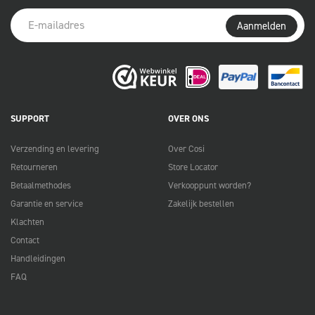
Aanmelden
SUPPORT
OVER ONS
Verzending en levering
Over Cosi
Retourneren
Store Locator
Betaalmethodes
Verkooppunt worden?
Garantie en service
Zakelijk bestellen
Klachten
Contact
Handleidingen
FAQ