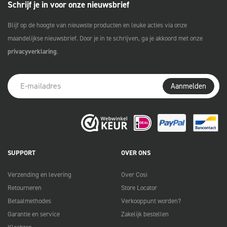
Schrijf je in voor onze nieuwsbrief
Blijf op de hoogte van nieuwste producten en leuke acties via onze
maandelijkse nieuwsbrief. Door je in te schrijven, ga je akkoord met onze
privacyverklaring
.
Aanmelden
SUPPORT
OVER ONS
Verzending en levering
Over Cosi
Retourneren
Store Locator
Betaalmethodes
Verkooppunt worden?
Garantie en service
Zakelijk bestellen