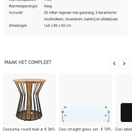
Bij iedere Cosibridge 140 wordt een afdekplaat voor de
Warmteopbrengst
Hoog
brander meegeleverd. Heb je de haard niet aanstaan, dan kan
Inclusief
30 mBar regelaar met gasslang, 3 keramische
je op deze manier toch gebruik maken van het totale
houtblokken, lavastenen, batterij en afdekplaat
Afmetingen
140 x 80 x 50 cm
tafeloppervlak. Geniet van het samenzijn met familie en
vrienden!
*Let op:
plaats nooit een beschermhoes over het teak hout.
Teak is helaas niet geschikt om af te dekken onder een hoes.
MAAK HET COMPLEET
De Cosibridge kan je buiten laten staan of opslaan in
bijvoorbeeld een garage of tuinhuis.
De Cosibridge 140 wordt geleverd inclusief 30 mBar regelaar
met gasslang, 3 keramische houtblokken, lavastenen, batterij
en afdekplaat.
Cosilumia round teak ø
€ 369,-
Cosi straight glass set
€ 109,-
Cosi table