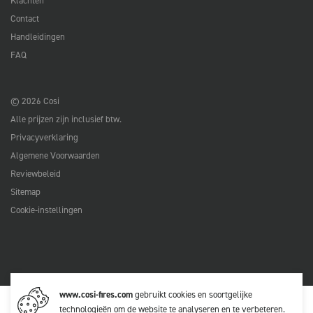
Klachten
Contact
Handleidingen
FAQ
© 2026 Cosi
Alle prijzen zijn inclusief btw.
Privacyverklaring
Algemene Voorwaarden
Reviewbeleid
Sitemap
Cookie-instellingen
www.cosi-fires.com
gebruikt cookies en soortgelijke
technologieën om de website te analyseren en te verbeteren.