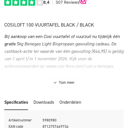
COSILOFT 100 VUURTAFEL BLACK / BLACK
Bij aankoop van een Cosi vuurtafel of vuurzuil nu tijdelijk één
gratis
5kg Benegas Light Biopropaan gasvulling cadeau. De
cashback-actie ter waarde van één gasvulling (€44,95) is geldig
van 1 april t/m 1 november 2026. Kijk voor de
actievoorwaarden op:
www.cosi-fires.com/cosi-x-benegas
.
Toon meer
De Cosiloft 100 lounge table is een prachtige loungetafel die je
Specificaties
Downloads
Onderdelen
helemaal naar jouw smaak kan samenstellen. Deze nieuwe
collectie van Cosi is een evolutie in de vuurtafels.
Artikelnummer
5980980
De Cosiloft beschikt over een mooi, opengewerkt aluminium
EAN code
8712757469734