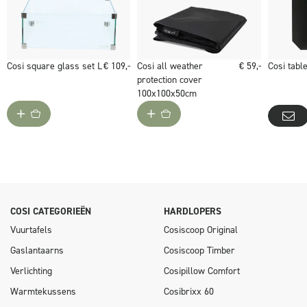
De Cosiloft 100 lounge table wordt geleverd inclusief 30 mBar
regelaar met gasslang, 4 keramische houtblokken, lavastenen,
batterij en afdekplaat.
Cosi square glass set L
€ 109,-
Cosi all weather
€ 59,-
Cosi table
protection cover
100x100x50cm
COSI CATEGORIEËN
HARDLOPERS
Vuurtafels
Cosiscoop Original
Gaslantaarns
Cosiscoop Timber
Verlichting
Cosipillow Comfort
Warmtekussens
Cosibrixx 60