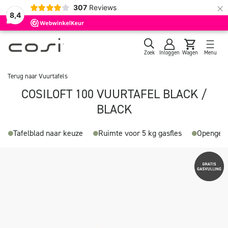
×
307
Reviews
8,4
Zoek
Inloggen
Wagen
Menu
Terug naar
Vuurtafels
COSILOFT 100 VUURTAFEL BLACK /
BLACK
Tafelblad naar keuze
Ruimte voor 5 kg gasfles
Opengew