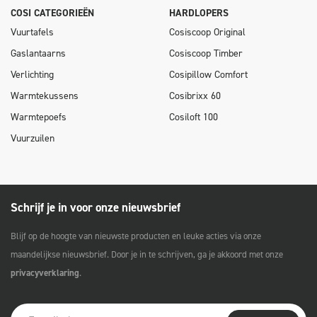
COSI CATEGORIEËN
HARDLOPERS
Vuurtafels
Cosiscoop Original
Gaslantaarns
Cosiscoop Timber
Verlichting
Cosipillow Comfort
Warmtekussens
Cosibrixx 60
Warmtepoefs
Cosiloft 100
Vuurzuilen
Schrijf je in voor onze nieuwsbrief
Blijf op de hoogte van nieuwste producten en leuke acties via onze
maandelijkse nieuwsbrief. Door je in te schrijven, ga je akkoord met onze
privacyverklaring
.