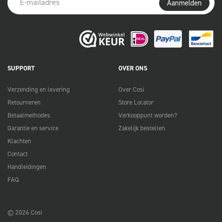
Aanmelden
SUPPORT
OVER ONS
Verzending en levering
Over Cosi
Retourneren
Store Locator
Betaalmethodes
Verkooppunt worden?
Garantie en service
Zakelijk bestellen
Klachten
Contact
Handleidingen
FAQ
© 2026 Cosi