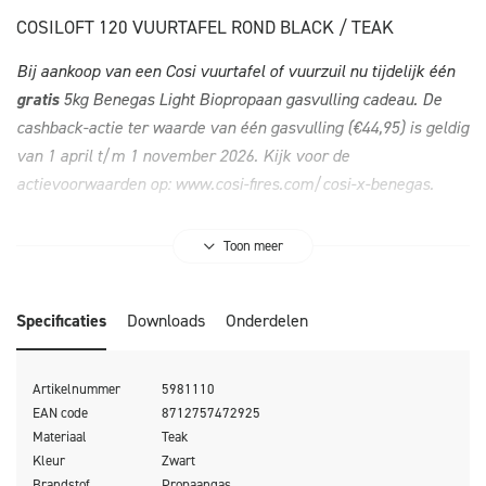
COSILOFT 120 VUURTAFEL ROND BLACK / TEAK
Bij aankoop van een Cosi vuurtafel of vuurzuil nu tijdelijk één
gratis
5kg Benegas Light Biopropaan gasvulling cadeau. De
cashback-actie ter waarde van één gasvulling (€44,95) is geldig
van 1 april t/m 1 november 2026. Kijk voor de
actievoorwaarden op:
www.cosi-fires.com/cosi-x-benegas
.
Toon meer
Op zoek naar een ronde vuurtafel waar je met vrienden en
Specificaties
Downloads
Onderdelen
familie gezellig omheen kan zitten? Dan is de Cosiloft 120
round dé vuurtafel voor jou! De Cosiloft 120 round is een
nieuwe toevoeging aan de Cosiloft vuurtafel serie. De Cosiloft
Artikelnummer
5981110
beschikt over een mooi, opengewerkt aluminium frame met
EAN code
8712757472925
een teakhouten tafelblad. Het frame is in twee kleuren
Materiaal
Teak
Kleur
Zwart
beschikbaar: wit voor een moderne look of zwart voor een
Brandstof
Propaangas