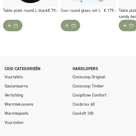
Table plate round L black
€ 79,-
Cosi round glass set L
€ 179,-
Table pla
sandy be
COSI CATEGORIEËN
HARDLOPERS
Vuurtafels
Cosiscoop Original
Gaslantaarns
Cosiscoop Timber
Verlichting
Cosipillow Comfort
Warmtekussens
Cosibrixx 60
Warmtepoefs
Cosiloft 100
Vuurzuilen