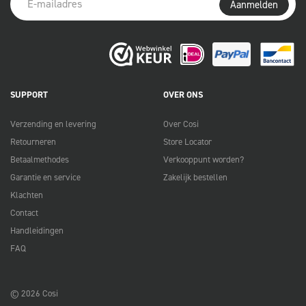
Aanmelden
SUPPORT
OVER ONS
Verzending en levering
Over Cosi
Retourneren
Store Locator
Betaalmethodes
Verkooppunt worden?
Garantie en service
Zakelijk bestellen
Klachten
Contact
Handleidingen
FAQ
© 2026 Cosi