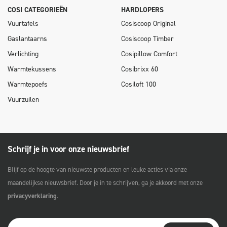
COSI CATEGORIEËN
HARDLOPERS
Vuurtafels
Cosiscoop Original
Gaslantaarns
Cosiscoop Timber
Verlichting
Cosipillow Comfort
Warmtekussens
Cosibrixx 60
Warmtepoefs
Cosiloft 100
Vuurzuilen
Schrijf je in voor onze nieuwsbrief
Blijf op de hoogte van nieuwste producten en leuke acties via onze
maandelijkse nieuwsbrief. Door je in te schrijven, ga je akkoord met onze
privacyverklaring
.