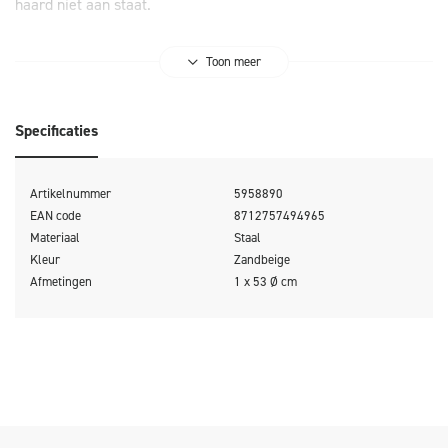
haard niet aan staat.
Toon meer
Specificaties
Artikelnummer
5958890
EAN code
8712757494965
Materiaal
Staal
Kleur
Zandbeige
Afmetingen
1 x 53 Ø cm