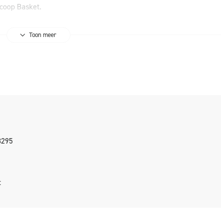
scoop Basket.
Toon meer
8295
t