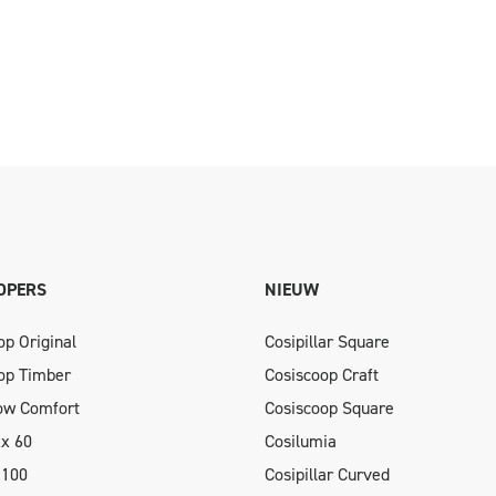
OPERS
NIEUW
op Original
Cosipillar Square
op Timber
Cosiscoop Craft
low Comfort
Cosiscoop Square
xx 60
Cosilumia
 100
Cosipillar Curved