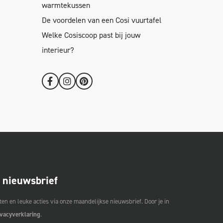
warmtekussen
De voordelen van een Cosi vuurtafel
Welke Cosiscoop past bij jouw
interieur?
e nieuwsbrief
en en leuke acties via onze maandelijkse nieuwsbrief. Door je in
ivacyverklaring
.