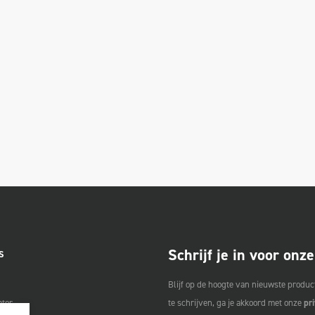
Schrijf je in voor onz
S
Blijf op de hoogte van nieuwste product
ator
te schrijven, ga je akkoord met onze
pr