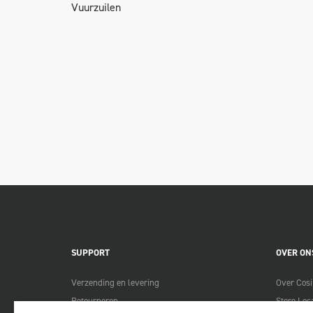
Vuurzuilen
SUPPORT
OVER ON
Verzending en levering
Over Cosi
Retourneren
Store Loc