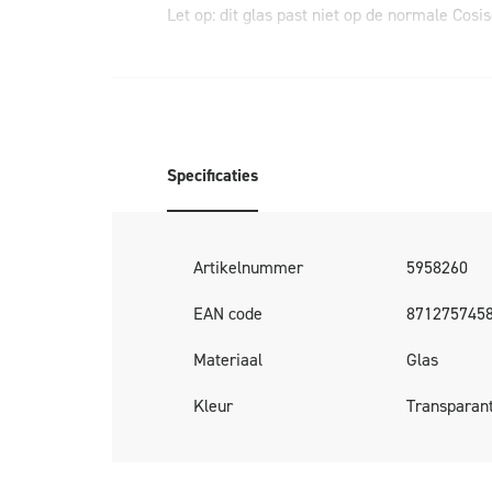
Let op: dit glas past niet op de normale Cosi
Specificaties
Artikelnummer
5958260
EAN code
871275745
Materiaal
Glas
Kleur
Transparan