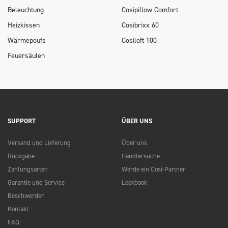
Beleuchtung
Cosipillow Comfort
Heizkissen
Cosibrixx 60
Wärmepoufs
Cosiloft 100
Feuersäulen
SUPPORT
ÜBER UNS
Versand und Lieferung
Über uns
Rückgabe
Händlersuche
Zahlungsarten
Werde ein Cosi-Partner
Garantie und Service
Lookbook
Beschwerden
Kontakt
FAQ