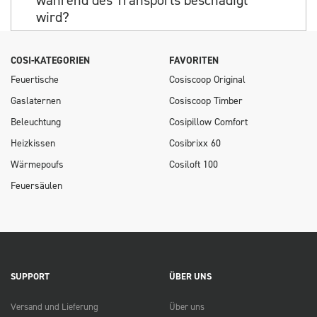
während des Transports beschädigt
wird?
COSI-KATEGORIEN
FAVORITEN
Feuertische
Cosiscoop Original
Gaslaternen
Cosiscoop Timber
Beleuchtung
Cosipillow Comfort
Heizkissen
Cosibrixx 60
Wärmepoufs
Cosiloft 100
Feuersäulen
SUPPORT
ÜBER UNS
Versand und Lieferung
Über uns