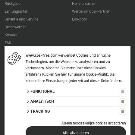
Rückgabe
Händlersuche
Zahlungsarten
Werde ein Cosi-Partner
Garantie und Service
Lookbook
Beschwerden
Kontakt
FAQ
www.cosi-fires.com
verwendet Cookies und ähnliche
Technologien, um die Website zu analysieren und zu
© 2026 Cosi
verbessern. Möchten Sie mehr über diese Cookies
Alle Preise verstehen sich inkl. MwSt.
erfahren?
Klicken Sie hier für unsere Cookie-Politik
. Sie
Datenschutzerklärung
können Ihre Einstellungen jederzeit auf
dieser Seite
ändern.
Allgemeinen Geschäftsbeingungen
FUNKTIONAL
Sitemap
ANALYTISCH
Cookie-Einstellungen
TRACKING
Alleen noodzakelijke cookies accepteren
Alle akzeptieren