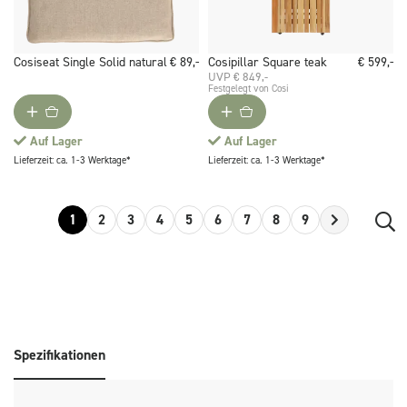
Cosiseat Single Solid natural
€ 89,-
Cosipillar Square teak
€ 599,-
UVP € 849,-
Festgelegt von Cosi
Auf Lager
Auf Lager
Lieferzeit: ca. 1-3 Werktage*
Lieferzeit: ca. 1-3 Werktage*
1
2
3
4
5
6
7
8
9
Spezifikationen