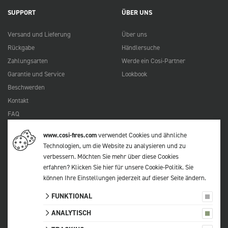
SUPPORT
ÜBER UNS
Versand und Lieferung
Über uns
Rückgabe
Händlersuche
Zahlungsarten
Werde ein Cosi-Partner
Garantie und Service
Lookbook
Beschwerden
Kontakt
FAQ
www.cosi-fires.com
verwendet Cookies und ähnliche
Technologien, um die Website zu analysieren und zu
© 2026 Cosi
verbessern. Möchten Sie mehr über diese Cookies
Alle Preise verstehen sich inkl. MwSt.
erfahren?
Klicken Sie hier für unsere Cookie-Politik
. Sie
Datenschutzerklärung
können Ihre Einstellungen jederzeit auf
dieser Seite
ändern.
Allgemeinen Geschäftsbeingungen
FUNKTIONAL
Sitemap
ANALYTISCH
Cookie-Einstellungen