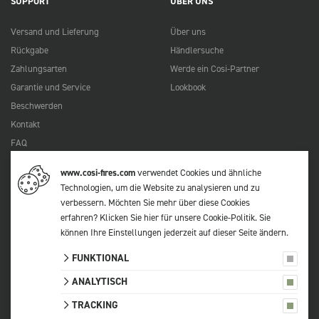
SUPPORT
ÜBER UNS
Versand und Lieferung
Über uns
Rückgabe
Händlersuche
Zahlungsarten
Werde ein Cosi-Partner
Garantie und Service
Lookbook
Beschwerden
Kontakt
FAQ
www.cosi-fires.com
verwendet Cookies und ähnliche
Technologien, um die Website zu analysieren und zu
© 2026 Cosi
verbessern. Möchten Sie mehr über diese Cookies
Alle Preise verstehen sich inkl. MwSt.
erfahren?
Klicken Sie hier für unsere Cookie-Politik
. Sie
Datenschutzerklärung
können Ihre Einstellungen jederzeit auf
dieser Seite
ändern.
Allgemeinen Geschäftsbeingungen
FUNKTIONAL
Sitemap
ANALYTISCH
Cookie-Einstellungen
TRACKING