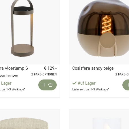
ra vloerlamp S
€ 129,-
Cosisfera sandy beige
2 FARB-OPTIONEN
2 FARB-
sso brown
 Lager
Auf Lager
t: ca. 1-3 Werktage*
Lieferzeit: ca. 1-3 Werktage*