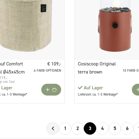
ouf Comfort
€ 109,-
Cosiscoop Original
4 FARB-OPTIONEN
10 FARB-
al Ø45x45cm
terra brown
219,-
gt von Cosi
 Lager
Auf Lager
t: ca. 1-3 Werktage*
Lieferzeit: ca. 1-3 Werktage*
1
2
3
4
5
6