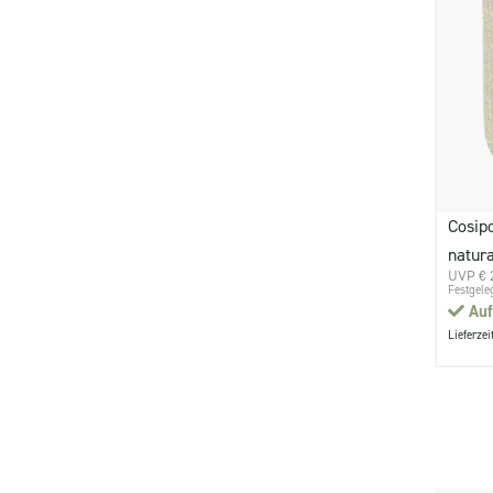
Cosip
natur
UVP € 
Festgele
Auf
Lieferzei