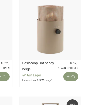
€ 79,-
Cosiscoop Dot sandy
€ 59,-
OPTIONEN
2 FARB-OPTIONEN
beige
Auf Lager
Lieferzeit: ca. 1-3 Werktage*