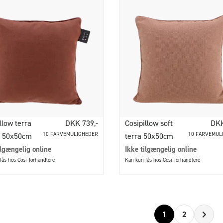
llow terra
DKK 739,-
Cosipillow soft
DKK
10 FARVEMULIGHEDER
10 FARVEMUL
 50x50cm
terra 50x50cm
ilgængelig online
Ikke tilgængelig online
fås hos Cosi-forhandlere
Kan kun fås hos Cosi-forhandlere
1
2