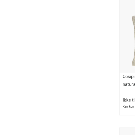
Cosip
natur
Ikke t
Kan kun 