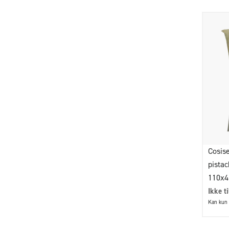
Cosise
pistac
110x
Ikke t
Kan kun 