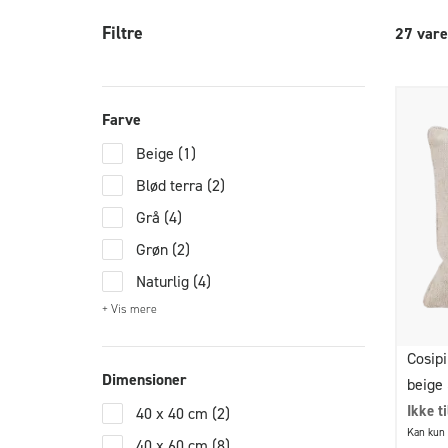
Filtre
27 vare
Farve
Beige
(1)
Blød terra
(2)
Grå
(4)
Grøn
(2)
Naturlig
(4)
+ Vis mere
Cosipi
Dimensioner
beige
Ikke t
40 x 40 cm
(2)
Kan kun 
40 x 60 cm
(8)