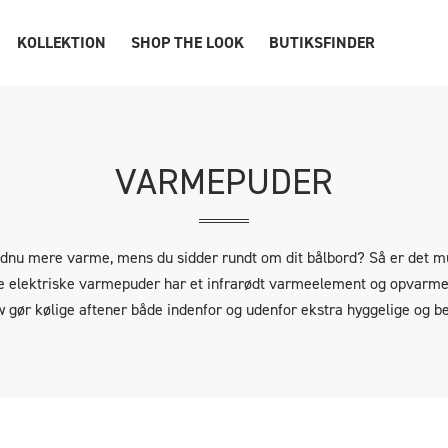
KOLLEKTION
SHOP THE LOOK
BUTIKSFINDER
VARMEPUDER
ndnu mere varme, mens du sidder rundt om dit bålbord? Så er det mu
 elektriske varmepuder har et infrarødt varmeelement og opvarmer
w gør kølige aftener både indenfor og udenfor ekstra hyggelige og b