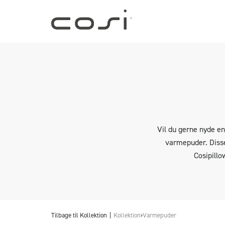
Vil du gerne nyde e
varmepuder. Disse
Cosipillo
Tilbage til
Kollektion
Kollektion
›
Varmepuder