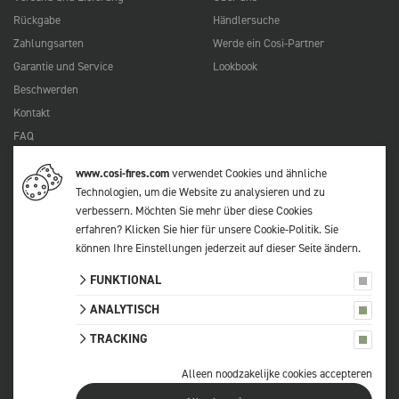
Rückgabe
Händlersuche
Zahlungsarten
Werde ein Cosi-Partner
Garantie und Service
Lookbook
Beschwerden
Kontakt
FAQ
www.cosi-fires.com
verwendet Cookies und ähnliche
Technologien, um die Website zu analysieren und zu
© 2026 Cosi
verbessern. Möchten Sie mehr über diese Cookies
Alle Preise verstehen sich inkl. MwSt.
erfahren?
Klicken Sie hier für unsere Cookie-Politik
. Sie
Datenschutzerklärung
können Ihre Einstellungen jederzeit auf
dieser Seite
ändern.
Allgemeinen Geschäftsbeingungen
FUNKTIONAL
Sitemap
ANALYTISCH
Cookie-Einstellungen
TRACKING
Alleen noodzakelijke cookies accepteren