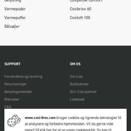
Belysning
Cosipillow Comfort
Varmepuder
Cosibrixx 60
Varmepuffer
Cosiloft 100
Bålsøjler
SUPPORT
OM OS
Forsendelse og levering
Om Cosi
Returneringer
Butiksfinder
Betalingsmetoder
Bliv Cosi-partner
Manualer
Lookbook
FAQ
Kontakt
www.cosi-fires.com
bruger cookies og lignende teknologier til
at analysere og forbedre hjemmesiden. Vil du gerne vide
mere?
Så klik her for at se vores cookiepolitik
. Du kan til