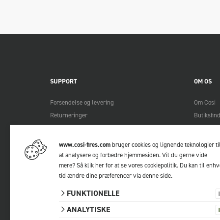
SUPPORT
OM OS
Forsendelse og levering
Om Cosi
Returneringer
Butiksfin
Betalingsmetoder
Bliv Cosi
Manualer
Lookbook
www.cosi-fires.com
bruger cookies og lignende teknologier ti
FAQ
at analysere og forbedre hjemmesiden. Vil du gerne vide
mere?
Så klik her for at se vores cookiepolitik
. Du kan til enhv
Kontakt
tid ændre dine præferencer via
denne side
.
FUNKTIONELLE
ANALYTISKE