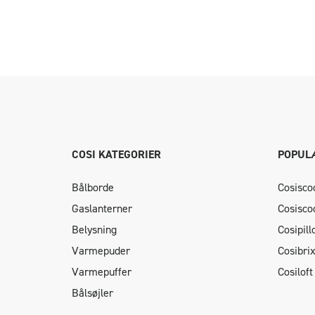
COSI KATEGORIER
POPUL
Bålborde
Cosisco
Gaslanterner
Cosisco
Belysning
Cosipil
Varmepuder
Cosibri
Varmepuffer
Cosiloft
Bålsøjler