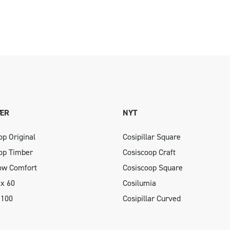
ÆR
NYT
op Original
Cosipillar Square
op Timber
Cosiscoop Craft
low Comfort
Cosiscoop Square
xx 60
Cosilumia
 100
Cosipillar Curved