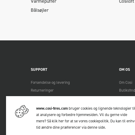
Varmepuffer
Cosiloft
Bålsøjler
SUPPORT
OM OS
Forsendelse og levering
Om Cosi
Returneringer
Butiksfin
Betalingsmetoder
Bliv Cosi
Manualer
Lookbook
www.cosi-fires.com
bruger cookies og lignende teknologier ti
FAQ
at analysere og forbedre hjemmesiden. Vil du gerne vide
mere?
Så klik her for at se vores cookiepolitik
. Du kan til enhv
Kontakt
tid ændre dine præferencer via
denne side
.