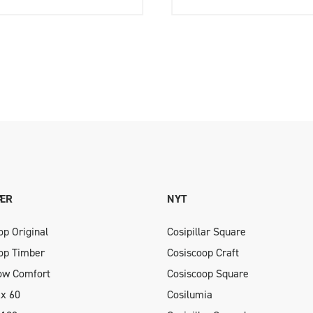
ÆR
NYT
op Original
Cosipillar Square
op Timber
Cosiscoop Craft
low Comfort
Cosiscoop Square
xx 60
Cosilumia