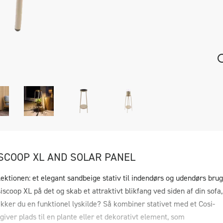
SCOOP XL AND SOLAR PANEL
llektionen: et elegant sandbeige stativ til indendørs og udendørs brug
scoop XL på det og skab et attraktivt blikfang ved siden af din sofa,
kker du en funktionel lyskilde? Så kombiner stativet med et Cosi-
iver plads til en plante eller et dekorativt element, som