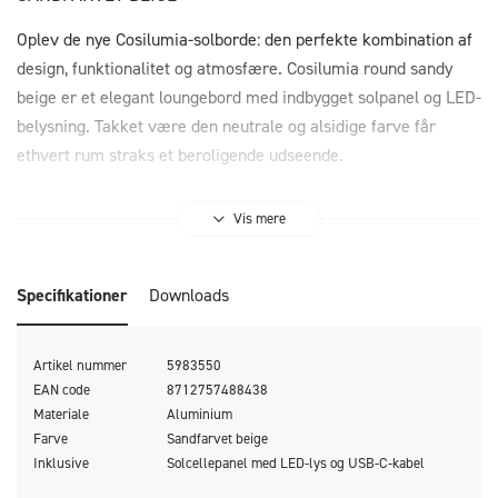
Oplev de nye Cosilumia-solborde: den perfekte kombination af
design, funktionalitet og atmosfære. Cosilumia round sandy
beige er et elegant loungebord med indbygget solpanel og LED-
belysning. Takket være den neutrale og alsidige farve får
ethvert rum straks et beroligende udseende.
Loungebord til indendørs og udendørs brug
Vis mere
Det runde Cosilumia-solbord giver smuk stemningsbelysning i
både dit hjem og din have. Den nedadgående belysning skaber
Specifikationer
Downloads
en smuk lyseffekt på jorden og skaber en varm og indbydende
stemning. Cosilumia fås i tre trendy farver: teak, sort og
sandbeige, og i to størrelser: ø52 x 60 cm og ø70 x 41 cm. Mix
Artikel nummer
5983550
og match bordene, så de passer perfekt til din indretning eller
EAN code
8712757488438
dit uderum. Det er nemt at betjene sidebordet med LED-
Materiale
Aluminium
Farve
Sandfarvet beige
belysning. Tryk på knappen oven på solpanelet for at tænde
Inklusive
Solcellepanel med LED-lys og USB-C-kabel
Cosilumia manuelt. Med denne knap kan du også nemt vælge