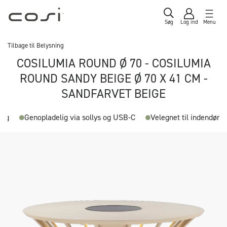
Søg
Log ind
Menu
Tilbage til
Belysning
COSILUMIA ROUND Ø 70 - COSILUMIA
ROUND SANDY BEIGE Ø 70 X 41 CM -
SANDFARVET BEIGE
ing
Genopladelig via sollys og USB-C
Velegnet til indendørs