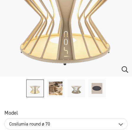
Model
Cosilumia round ø 70