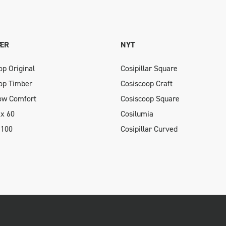
ÆR
NYT
op Original
Cosipillar Square
op Timber
Cosiscoop Craft
low Comfort
Cosiscoop Square
xx 60
Cosilumia
 100
Cosipillar Curved