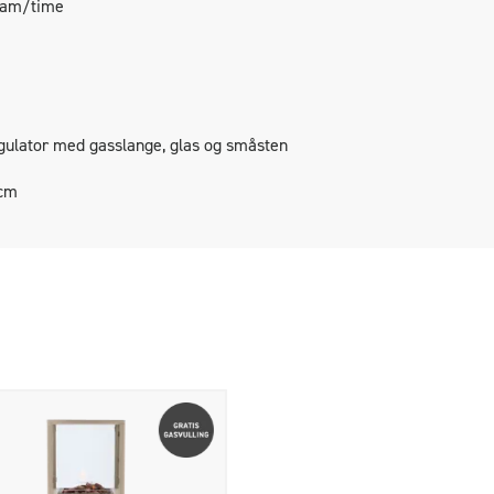
ram/time
ulator med gasslange, glas og småsten
 cm