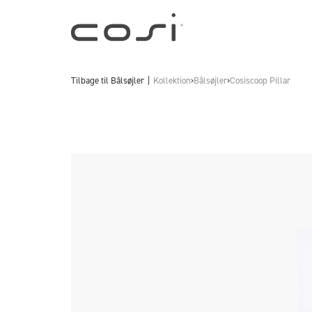
Tilbage til
Bålsøjler
Kollektion
›
Bålsøjler
›
Cosiscoop Pillar