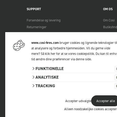
SUPPORT
OM OS
Forsendelse og levering
Om Cosi
Returneringer
Butiksfin
Betalingsmetoder
Bliv Cosi
Manualer
Lookbook
www.cosi-fires.com
bruger cookies og lignende teknologier ti
FAQ
at analysere og forbedre hjemmesiden. Vil du gerne vide
mere?
Så klik her for at se vores cookiepolitik
. Du kan til enhv
Kontakt
tid ændre dine præferencer via
denne side
.
FUNKTIONELLE
ANALYTISKE
TRACKING
© 2026 Cosi
Privacy statement
Terms and conditions
Accepter udvalgte
Accepter alle
Alleen noodzakelijke cookies accepte